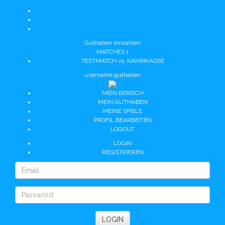
Guthaben einzahlen
MATCHES
1
TESTMATCH vs. KAMIIIKADSE
username
guthaben
MEIN BEREICH
MEIN GUTHABEN
MEINE SPIELE
PROFIL BEARBEITEN
LOGOUT
LOGIN
REGISTRIEREN
LOGIN