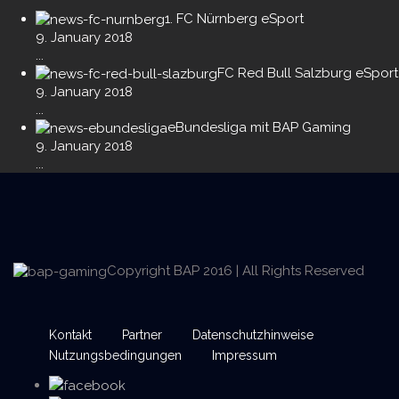
1. FC Nürnberg eSport
9. January 2018
...
FC Red Bull Salzburg eSport
9. January 2018
...
eBundesliga mit BAP Gaming
9. January 2018
...
Copyright BAP 2016 | All Rights Reserved
Kontakt
Partner
Datenschutzhinweise
Nutzungsbedingungen
Impressum