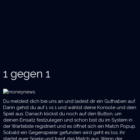
1 gegen 1
Du meldest dich bei uns an und ladest dir ein Guthaben auf.
Dann gehst du auf 1 vs 1 und wählst deine Konsole und dein
Spiel aus. Danach klickst du noch auf den Button, um
deinen Einsatz festzulegen und schon bist du im System in
der Warteliste registriert und es öffnet sich ein Match Popup.
Sobald ein Gegenspieler gefunden wird geht es los, ihr
startet euer Spiele und tragt das Match aus. Wenn der